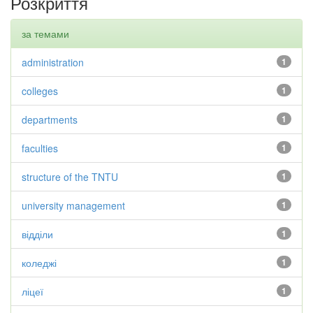
Розкриття
за темами
administration
1
colleges
1
departments
1
faculties
1
structure of the TNTU
1
university management
1
відділи
1
коледжі
1
ліцеї
1