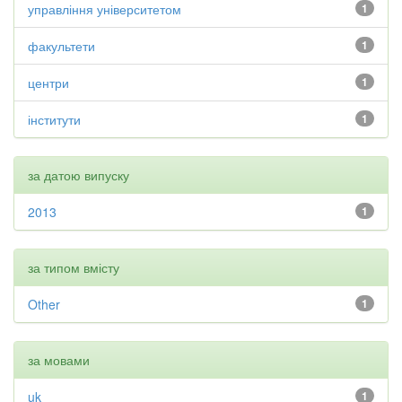
управління університетом
1
факультети
1
центри
1
інститути
1
за датою випуску
2013
1
за типом вмісту
Other
1
за мовами
uk
1