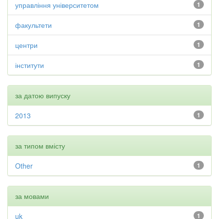
управління університетом
1
факультети
1
центри
1
інститути
1
за датою випуску
2013
1
за типом вмісту
Other
1
за мовами
uk
1