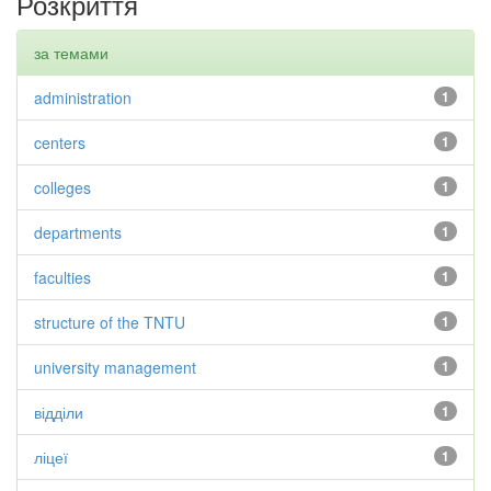
Розкриття
за темами
administration
1
centers
1
colleges
1
departments
1
faculties
1
structure of the TNTU
1
university management
1
відділи
1
ліцеї
1