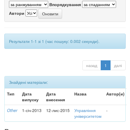
Впорядкування
Автори
Результати 1-1 зі 1 (час пошуку: 0.002 секунди).
назад
1
далі
Знайдені матеріали:
Тип
Дата
Дата
Назва
Автор(и)
випуску
внесення
Other
1-січ-2013
12-лис-2015
Управління
-
університетом