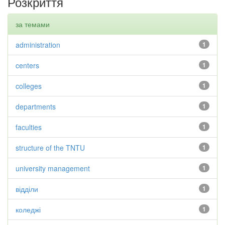
Розкриття
за темами
administration
1
centers
1
colleges
1
departments
1
faculties
1
structure of the TNTU
1
university management
1
відділи
1
коледжі
1