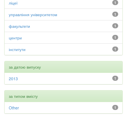
ліцеї
1
управління університетом
1
факультети
1
центри
1
інститути
1
за датою випуску
2013
1
за типом вмісту
Other
1