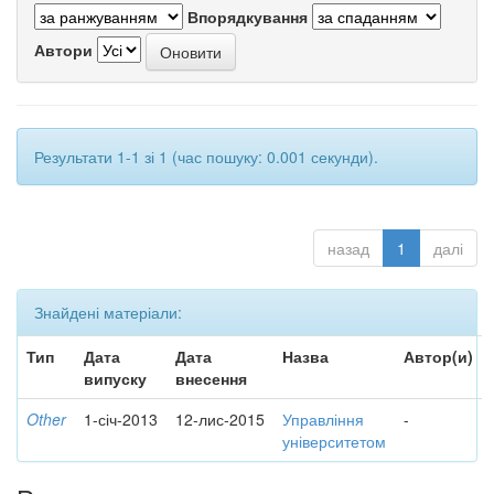
Впорядкування
Автори
Результати 1-1 зі 1 (час пошуку: 0.001 секунди).
назад
1
далі
Знайдені матеріали:
Тип
Дата
Дата
Назва
Автор(и)
випуску
внесення
Other
1-січ-2013
12-лис-2015
Управління
-
університетом