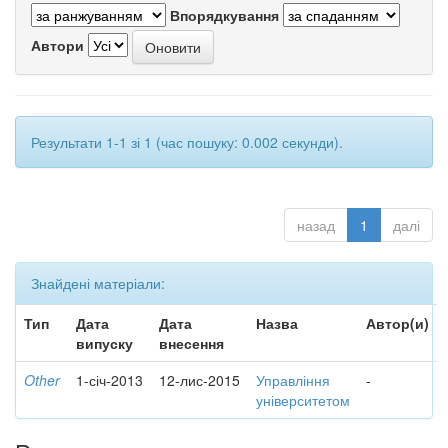
Впорядкування
Автори
Результати 1-1 зі 1 (час пошуку: 0.002 секунди).
назад
1
далі
Знайдені матеріали:
Тип
Дата
Дата
Назва
Автор(и)
випуску
внесення
Other
1-січ-2013
12-лис-2015
Управління
-
університетом