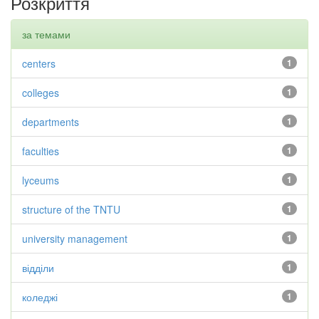
Розкриття
за темами
centers
1
colleges
1
departments
1
faculties
1
lyceums
1
structure of the TNTU
1
university management
1
відділи
1
коледжі
1