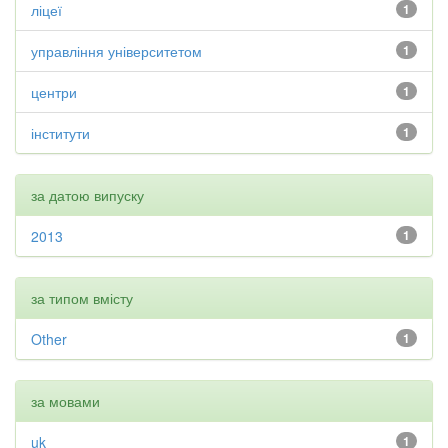
ліцеї
1
управління університетом
1
центри
1
інститути
1
за датою випуску
2013
1
за типом вмісту
Other
1
за мовами
uk
1