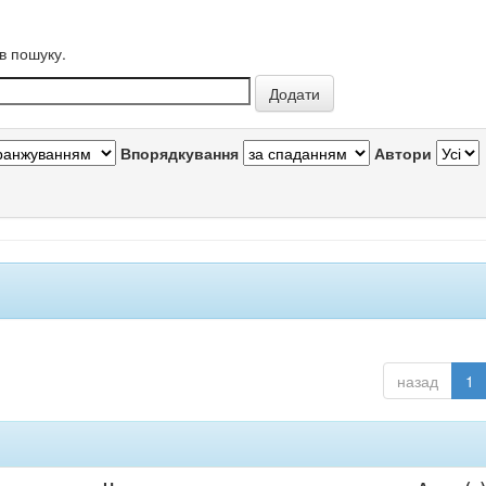
в пошуку.
Впорядкування
Автори
назад
1