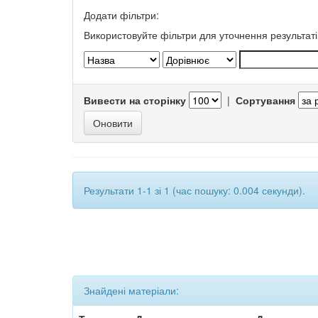
Додати фільтри:
Використовуйте фільтри для уточнення результаті
Вивести на сторінку
|
Сортування
Результати 1-1 зі 1 (час пошуку: 0.004 секунди).
Знайдені матеріали: