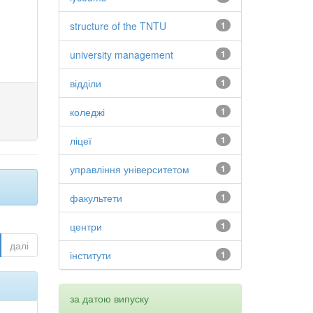
structure of the TNTU
1
university management
1
відділи
1
коледжі
1
ліцеї
1
управління університетом
1
факультети
1
центри
1
далі
інститути
1
за датою випуску