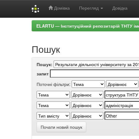
Домівка
Перегляд
Довідка
Skip
ELARTU — Інституційний репозитарій ТНТУ ім
navigation
Пошук
Пошук:
запит
Поточні фільтри:
Почати новий пошук