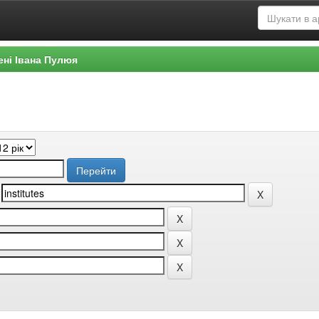
ені Івана Пулюя