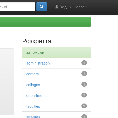
Вхід:
Мова
Розкриття
за темами
administration
1
centers
1
colleges
1
departments
1
faculties
1
lyceums
1