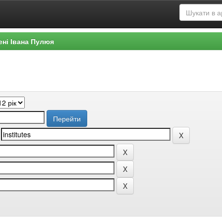
ені Івана Пулюя