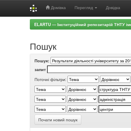
Домівка
Перегляд
Довідка
Skip
ELARTU — Інституційний репозитарій ТНТУ ім
navigation
Пошук
Пошук:
запит
Поточні фільтри:
Почати новий пошук