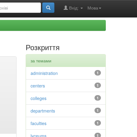
Вхід:
Мова
Розкриття
за темами
administration
1
centers
1
colleges
1
departments
1
faculties
1
lyceums
1