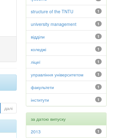
structure of the TNTU
1
university management
1
відділи
1
коледжі
1
ліцеї
1
управління університетом
1
факультети
1
інститути
1
далі
за датою випуску
2013
1