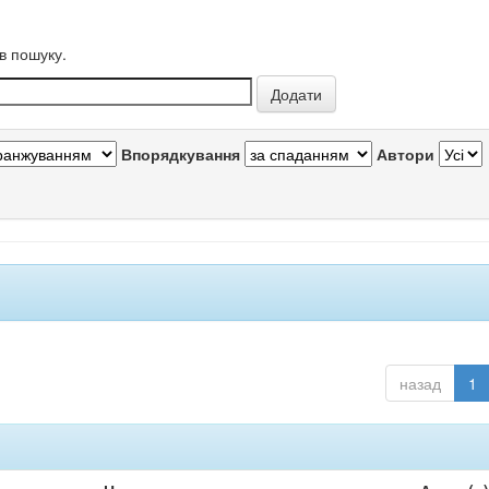
в пошуку.
Впорядкування
Автори
назад
1