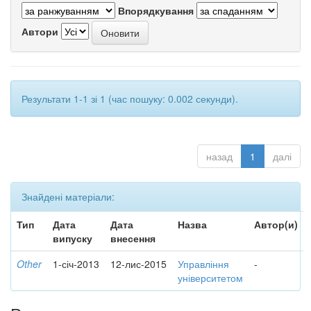
Впорядкування
Автори
Результати 1-1 зі 1 (час пошуку: 0.002 секунди).
назад
1
далі
Знайдені матеріали:
Тип
Дата
Дата
Назва
Автор(и)
випуску
внесення
Other
1-січ-2013
12-лис-2015
Управління
-
університетом