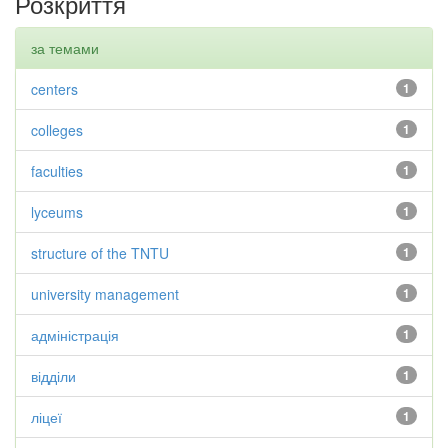
Розкриття
за темами
centers
1
colleges
1
faculties
1
lyceums
1
structure of the TNTU
1
university management
1
адміністрація
1
відділи
1
ліцеї
1