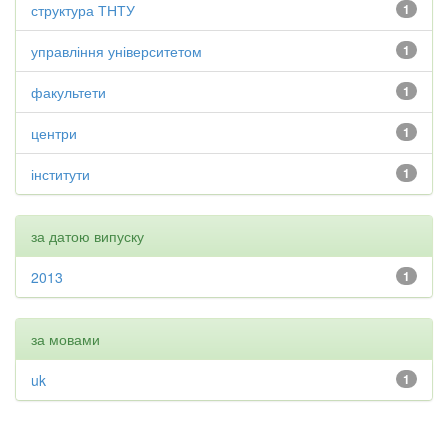
структура ТНТУ
1
управління університетом
1
факультети
1
центри
1
інститути
1
за датою випуску
2013
1
за мовами
uk
1