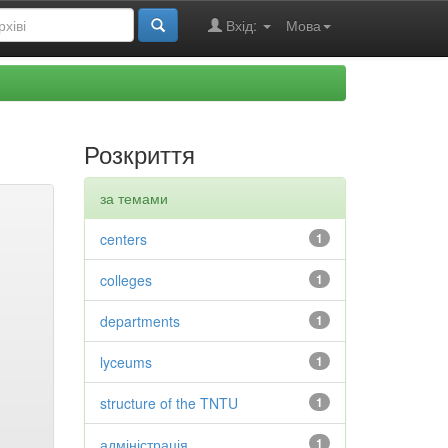
Вхід:
Мова
Розкриття
за темами
centers
1
colleges
1
departments
1
lyceums
1
structure of the TNTU
1
адміністрація
1