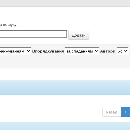
в пошуку.
Впорядкування
Автори
назад
1