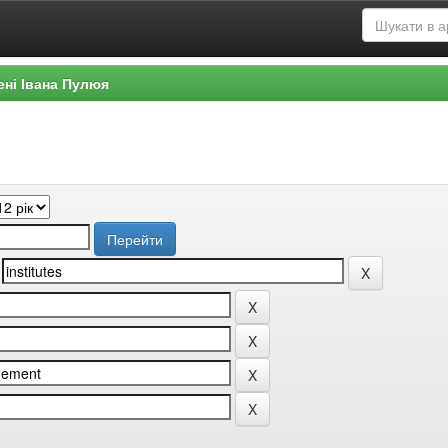
ені Івана Пулюя