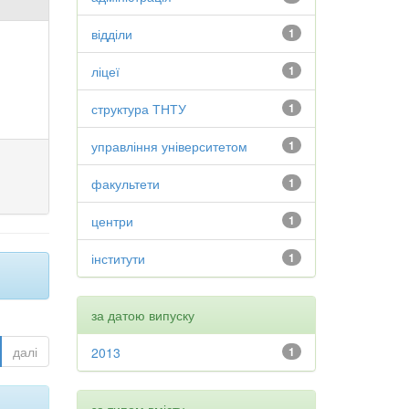
відділи
1
ліцеї
1
структура ТНТУ
1
управління університетом
1
факультети
1
центри
1
інститути
1
за датою випуску
далі
2013
1