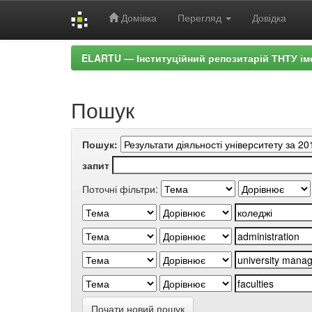
Домівка
Перегляд
Довідка
Skip
ELARTU — Інституційний репозитарій ТНТУ ім
navigation
Пошук
Пошук:
запит
Поточні фільтри:
Почати новий пошук