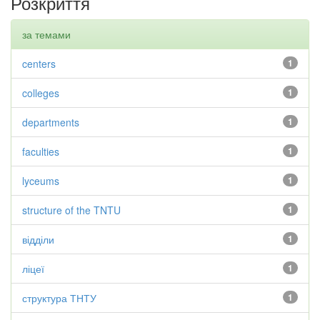
Розкриття
за темами
centers
1
colleges
1
departments
1
faculties
1
lyceums
1
structure of the TNTU
1
відділи
1
ліцеї
1
структура ТНТУ
1