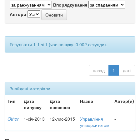
Впорядкування
Автори
Результати 1-1 зі 1 (час пошуку: 0.002 секунди).
назад
1
далі
Знайдені матеріали:
Тип
Дата
Дата
Назва
Автор(и)
випуску
внесення
Other
1-січ-2013
12-лис-2015
Управління
-
університетом