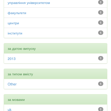
управління університетом
1
факультети
1
центри
1
інститути
1
за датою випуску
2013
1
за типом вмісту
Other
1
за мовами
uk
1