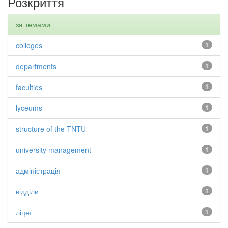
Розкриття
за темами
colleges
1
departments
1
faculties
1
lyceums
1
structure of the TNTU
1
university management
1
адміністрація
1
відділи
1
ліцеї
1