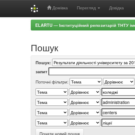
Домівка
Перегляд
Довідка
Skip
ELARTU — Інституційний репозитарій ТНТУ ім
navigation
Пошук
Пошук:
запит
Поточні фільтри:
Почати новий пошук