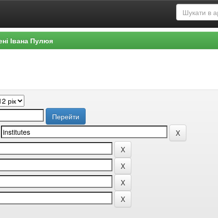
ені Івана Пулюя