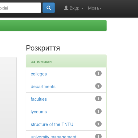
Вхід:
Мова
Розкриття
за темами
colleges
1
departments
1
faculties
1
lyceums
1
structure of the TNTU
1
university management
1