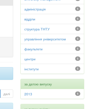
адміністрація
1
відділи
1
структура ТНТУ
1
управління університетом
1
факультети
1
центри
1
інститути
1
за датою випуску
далі
2013
1