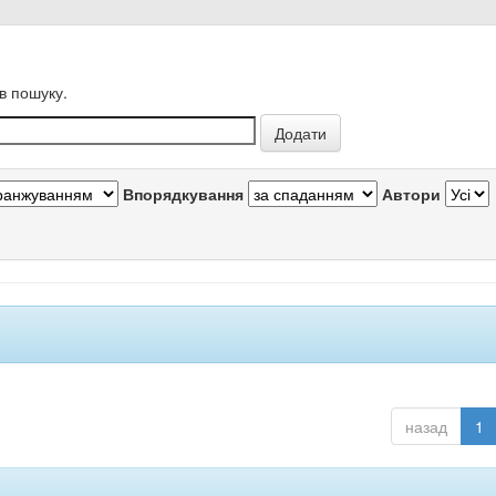
в пошуку.
Впорядкування
Автори
назад
1