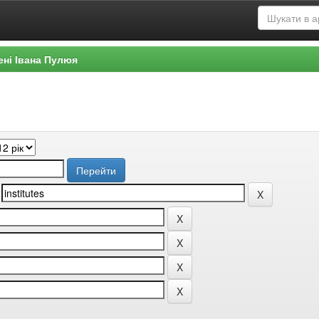
ені Івана Пулюя