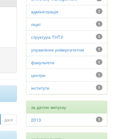
адміністрація
1
ліцеї
1
структура ТНТУ
1
управління університетом
1
факультети
1
центри
1
інститути
1
за датою випуску
далі
2013
1