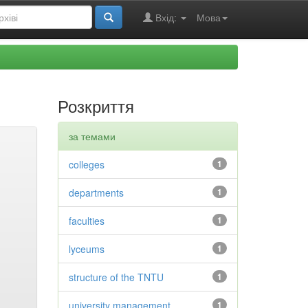
Вхід:
Мова
Розкриття
за темами
colleges
1
departments
1
faculties
1
lyceums
1
structure of the TNTU
1
university management
1