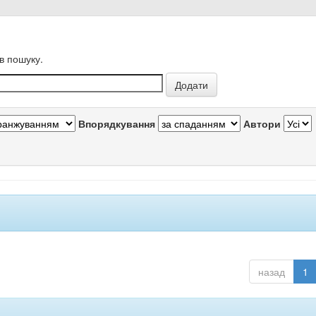
в пошуку.
Впорядкування
Автори
назад
1