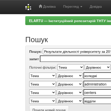
Домівка
Перегляд
Довідка
Skip
ELARTU — Інституційний репозитарій ТНТУ ім
navigation
Пошук
Пошук:
запит
Поточні фільтри:
Почати новий пошук