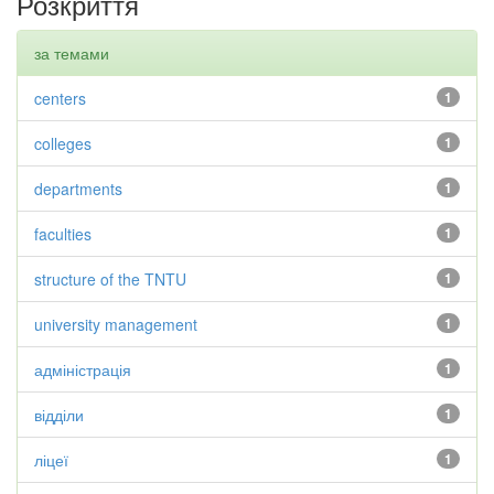
Розкриття
за темами
centers
1
colleges
1
departments
1
faculties
1
structure of the TNTU
1
university management
1
адміністрація
1
відділи
1
ліцеї
1