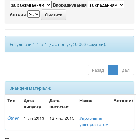
Впорядкування
Автори
Результати 1-1 зі 1 (час пошуку: 0.002 секунди).
назад
1
далі
Знайдені матеріали:
Тип
Дата
Дата
Назва
Автор(и)
випуску
внесення
Other
1-січ-2013
12-лис-2015
Управління
-
університетом