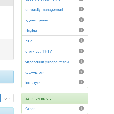
university management
1
адміністрація
1
відділи
1
ліцеї
1
структура ТНТУ
1
управління університетом
1
факультети
1
інститути
1
далі
за типом вмісту
Other
1