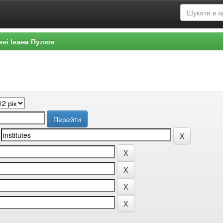
ені Івана Пулюя