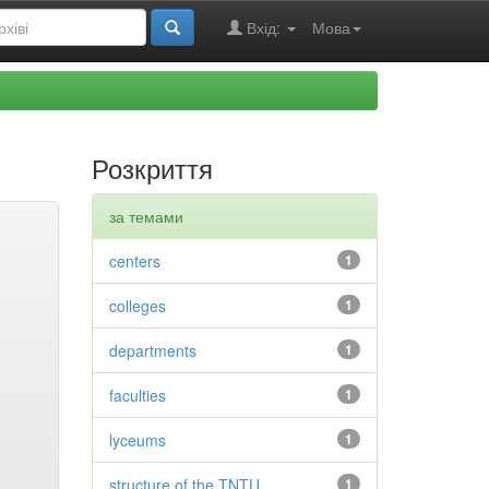
Вхід:
Мова
Розкриття
за темами
centers
1
colleges
1
departments
1
faculties
1
lyceums
1
structure of the TNTU
1