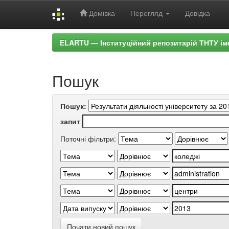
Домівка
Перегляд
Довідка
Skip
ELARTU — Інституційний репозитарій ТНТУ ім
navigation
Пошук
Пошук:
запит
Поточні фільтри:
Почати новий пошук