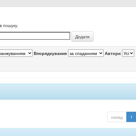
в пошуку.
Впорядкування
Автори
назад
1