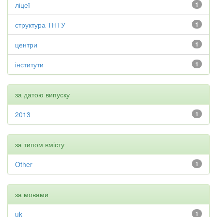
ліцеї
1
структура ТНТУ
1
центри
1
інститути
1
за датою випуску
2013
1
за типом вмісту
Other
1
за мовами
uk
1