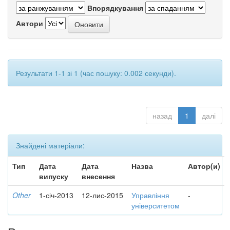
Впорядкування
Автори
Результати 1-1 зі 1 (час пошуку: 0.002 секунди).
назад
1
далі
Знайдені матеріали:
Тип
Дата
Дата
Назва
Автор(и)
випуску
внесення
Other
1-січ-2013
12-лис-2015
Управління
-
університетом