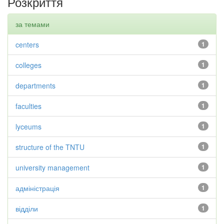
Розкриття
за темами
centers
1
colleges
1
departments
1
faculties
1
lyceums
1
structure of the TNTU
1
university management
1
адміністрація
1
відділи
1