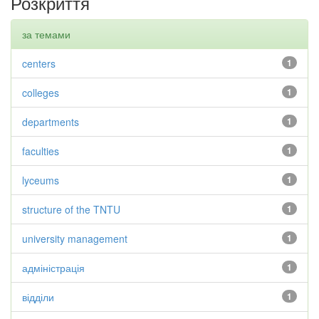
Розкриття
за темами
centers
1
colleges
1
departments
1
faculties
1
lyceums
1
structure of the TNTU
1
university management
1
адміністрація
1
відділи
1