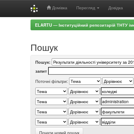
Домівка
Перегляд
Довідка
Skip
ELARTU — Інституційний репозитарій ТНТУ ім
navigation
Пошук
Пошук:
запит
Поточні фільтри:
Почати новий пошук