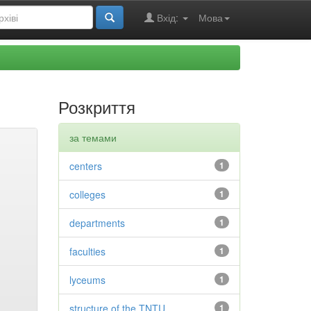
Вхід:
Мова
Розкриття
за темами
centers
1
colleges
1
departments
1
faculties
1
lyceums
1
structure of the TNTU
1