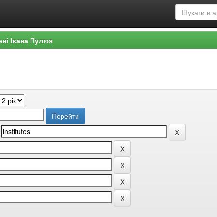
ені Івана Пулюя