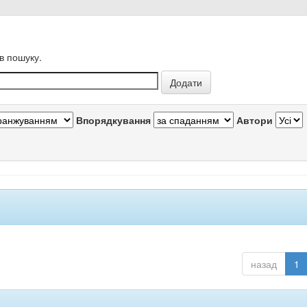
в пошуку.
Впорядкування
Автори
назад
1