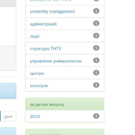
university management
1
адміністрація
1
ліцеї
1
структура ТНТУ
1
управління університетом
1
центри
1
інститути
1
за датою випуску
далі
2013
1