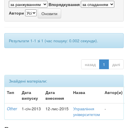
Впорядкування
Автори
Результати 1-1 зі 1 (час пошуку: 0.002 секунди).
назад
1
далі
Знайдені матеріали:
Тип
Дата
Дата
Назва
Автор(и)
випуску
внесення
Other
1-січ-2013
12-лис-2015
Управління
-
університетом