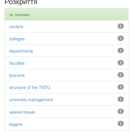
Розкриття
за темами
centers
1
colleges
1
departments
1
faculties
1
lyceums
1
structure of the TNTU
1
university management
1
адміністрація
1
відділи
1