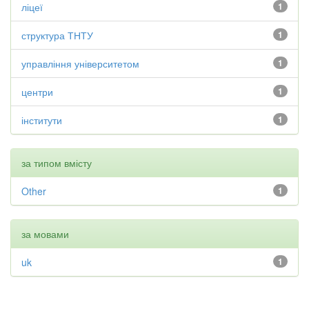
ліцеї
1
структура ТНТУ
1
управління університетом
1
центри
1
інститути
1
за типом вмісту
Other
1
за мовами
uk
1