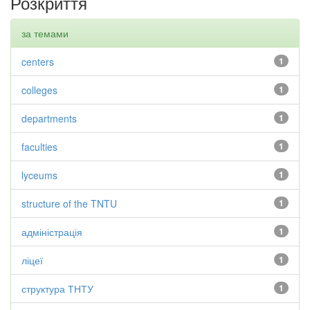
Розкриття
за темами
centers
1
colleges
1
departments
1
faculties
1
lyceums
1
structure of the TNTU
1
адміністрація
1
ліцеї
1
структура ТНТУ
1