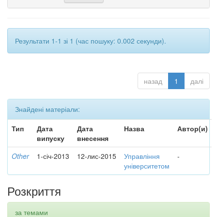
Результати 1-1 зі 1 (час пошуку: 0.002 секунди).
назад
1
далі
Знайдені матеріали:
Тип
Дата
Дата
Назва
Автор(и)
випуску
внесення
Other
1-січ-2013
12-лис-2015
Управління
-
університетом
Розкриття
за темами