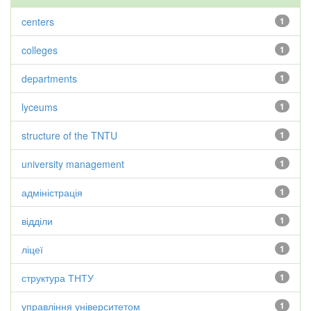
centers
1
colleges
1
departments
1
lyceums
1
structure of the TNTU
1
university management
1
адміністрація
1
відділи
1
ліцеї
1
структура ТНТУ
1
управління університетом
1