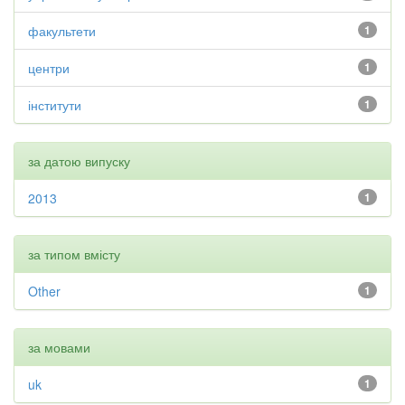
факультети
1
центри
1
інститути
1
за датою випуску
2013
1
за типом вмісту
Other
1
за мовами
uk
1