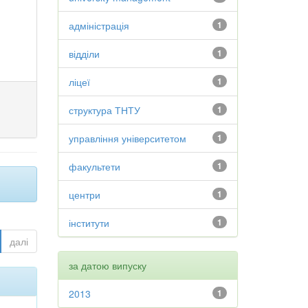
адміністрація
1
відділи
1
ліцеї
1
структура ТНТУ
1
управління університетом
1
факультети
1
центри
1
інститути
1
далі
за датою випуску
2013
1