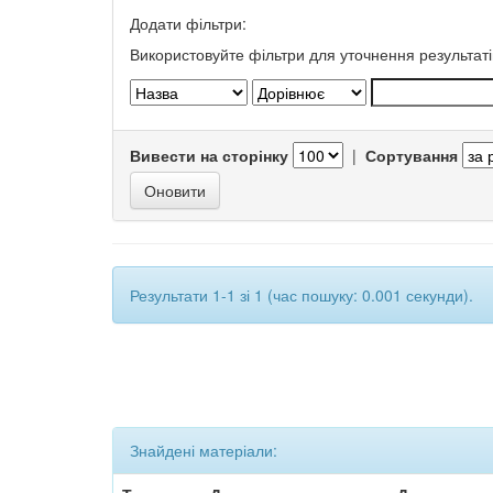
Додати фільтри:
Використовуйте фільтри для уточнення результаті
Вивести на сторінку
|
Сортування
Результати 1-1 зі 1 (час пошуку: 0.001 секунди).
Знайдені матеріали: