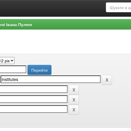
ені Івана Пулюя