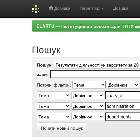
Домівка
Перегляд
Довідка
Skip
ELARTU — Інституційний репозитарій ТНТУ ім
navigation
Пошук
Пошук:
запит
Поточні фільтри:
Почати новий пошук