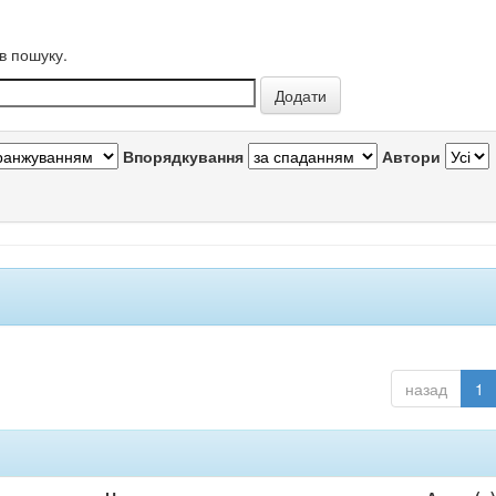
в пошуку.
Впорядкування
Автори
назад
1