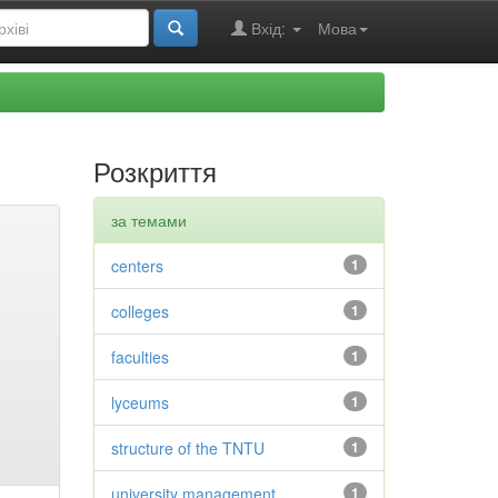
Вхід:
Мова
Розкриття
за темами
centers
1
colleges
1
faculties
1
lyceums
1
structure of the TNTU
1
university management
1