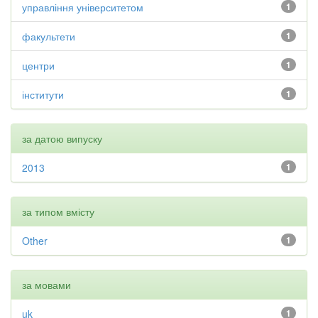
управління університетом
1
факультети
1
центри
1
інститути
1
за датою випуску
2013
1
за типом вмісту
Other
1
за мовами
uk
1