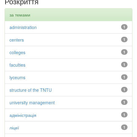
Розкриття
за темами
administration
1
centers
1
colleges
1
faculties
1
lyceums
1
structure of the TNTU
1
university management
1
адміністрація
1
ліцеї
1