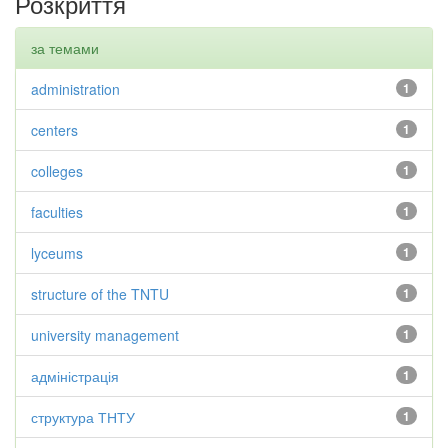
Розкриття
за темами
administration
1
centers
1
colleges
1
faculties
1
lyceums
1
structure of the TNTU
1
university management
1
адміністрація
1
структура ТНТУ
1