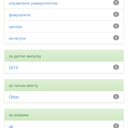
управління університетом
1
факультети
1
центри
1
інститути
1
за датою випуску
2013
1
за типом вмісту
Other
1
за мовами
uk
1