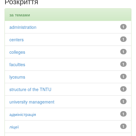
Розкриття
за темами
administration
1
centers
1
colleges
1
faculties
1
lyceums
1
structure of the TNTU
1
university management
1
адміністрація
1
ліцеї
1