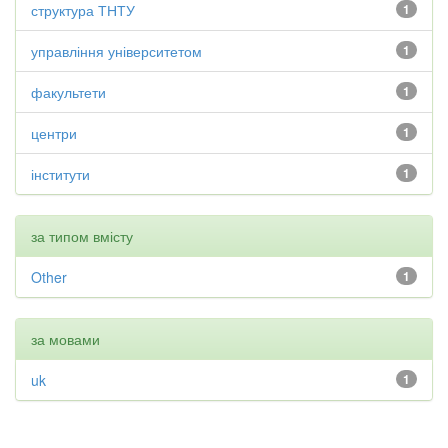
структура ТНТУ
1
управління університетом
1
факультети
1
центри
1
інститути
1
за типом вмісту
Other
1
за мовами
uk
1