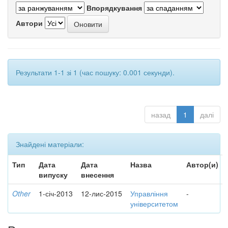
Впорядкування
Автори
Результати 1-1 зі 1 (час пошуку: 0.001 секунди).
назад
1
далі
Знайдені матеріали:
Тип
Дата
Дата
Назва
Автор(и)
випуску
внесення
Other
1-січ-2013
12-лис-2015
Управління
-
університетом