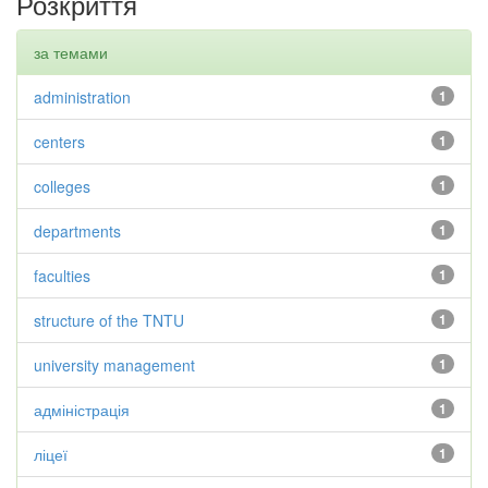
Розкриття
за темами
administration
1
centers
1
colleges
1
departments
1
faculties
1
structure of the TNTU
1
university management
1
адміністрація
1
ліцеї
1