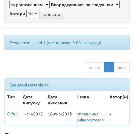
Впорядкування
Автори
Результати 1-1 зі 1 (час пошуку: 0.001 секунди).
назад
1
далі
Знайдені матеріали:
Тип
Дата
Дата
Назва
Автор(и)
випуску
внесення
Other
1-січ-2013
12-лис-2015
Управління
-
університетом