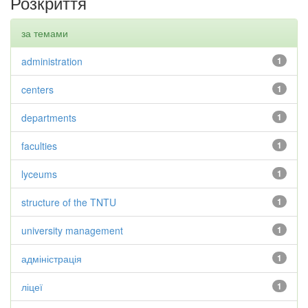
Розкриття
за темами
administration
1
centers
1
departments
1
faculties
1
lyceums
1
structure of the TNTU
1
university management
1
адміністрація
1
ліцеї
1