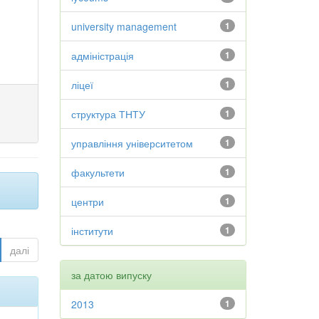
university management
1
адміністрація
1
ліцеї
1
структура ТНТУ
1
управління університетом
1
факультети
1
центри
1
інститути
1
далі
за датою випуску
2013
1