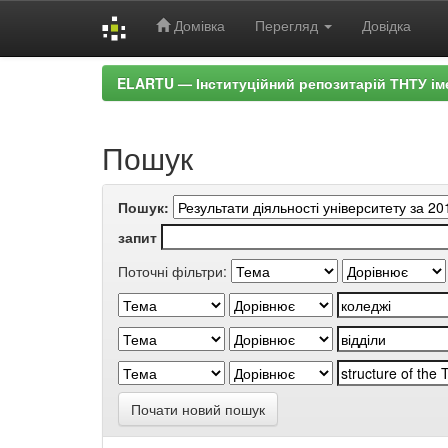
Домівка
Перегляд
Довідка
Skip
ELARTU — Інституційний репозитарій ТНТУ ім
navigation
Пошук
Пошук:
запит
Поточні фільтри:
Почати новий пошук