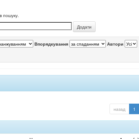
в пошуку.
Впорядкування
Автори
назад
1