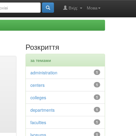
Вхід:
Мова
Розкриття
за темами
administration
1
centers
1
colleges
1
departments
1
faculties
1
lyceums
1