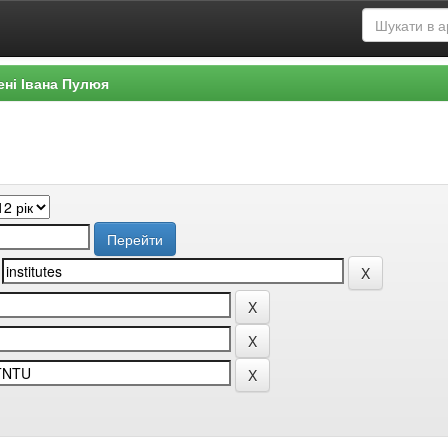
ені Івана Пулюя