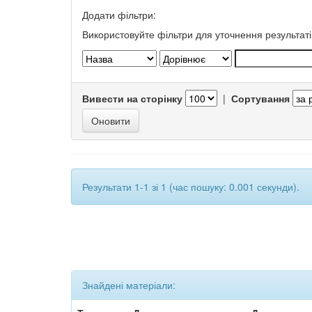
Додати фільтри:
Використовуйте фільтри для уточнення результаті
Вивести на сторінку
|
Сортування
Результати 1-1 зі 1 (час пошуку: 0.001 секунди).
Знайдені матеріали: