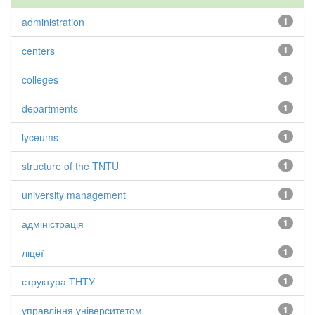
administration
1
centers
1
colleges
1
departments
1
lyceums
1
structure of the TNTU
1
university management
1
адміністрація
1
ліцеї
1
структура ТНТУ
1
управління університетом
1