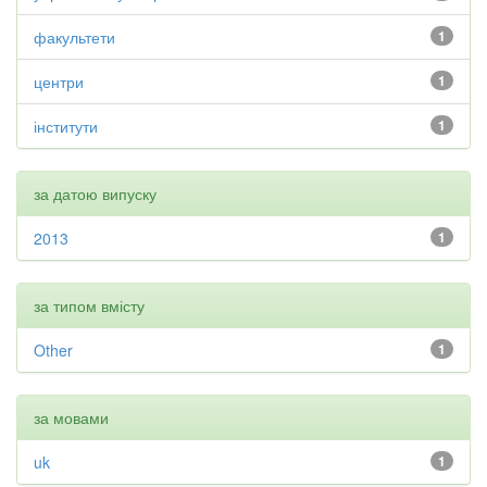
факультети
1
центри
1
інститути
1
за датою випуску
2013
1
за типом вмісту
Other
1
за мовами
uk
1