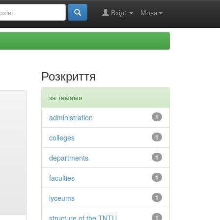
Вхід:
Мова
Розкриття
за темами
administration
1
colleges
1
departments
1
faculties
1
lyceums
1
structure of the TNTU
1