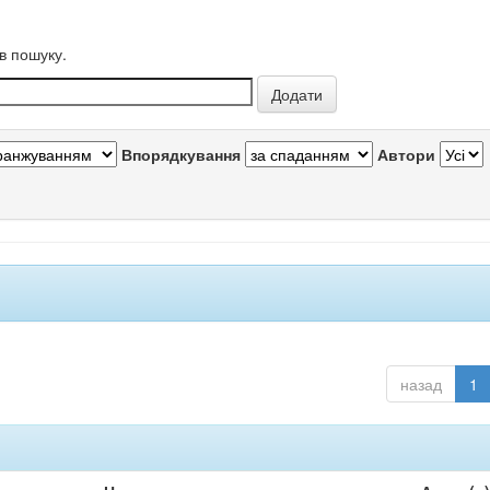
в пошуку.
Впорядкування
Автори
назад
1