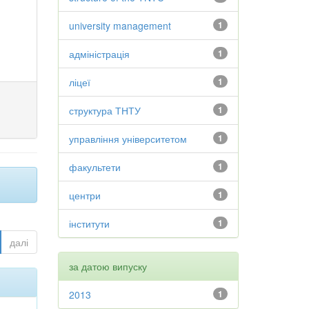
university management
1
адміністрація
1
ліцеї
1
структура ТНТУ
1
управління університетом
1
факультети
1
центри
1
інститути
1
далі
за датою випуску
2013
1