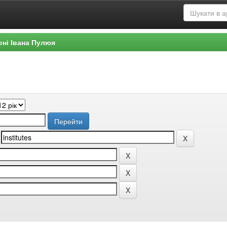
ені Івана Пулюя