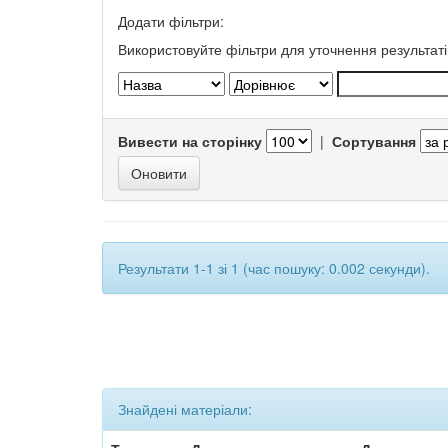
Додати фільтри:
Використовуйте фільтри для уточнення результаті
Вивести на сторінку
|
Сортування
Результати 1-1 зі 1 (час пошуку: 0.002 секунди).
Знайдені матеріали: