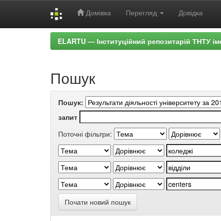
Домівка
Перегляд
Довідка
Skip
ELARTU — Інституційний репозитарій ТНТУ ім
navigation
Пошук
Пошук:
запит
Поточні фільтри:
Почати новий пошук