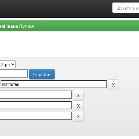
ені Івана Пулюя