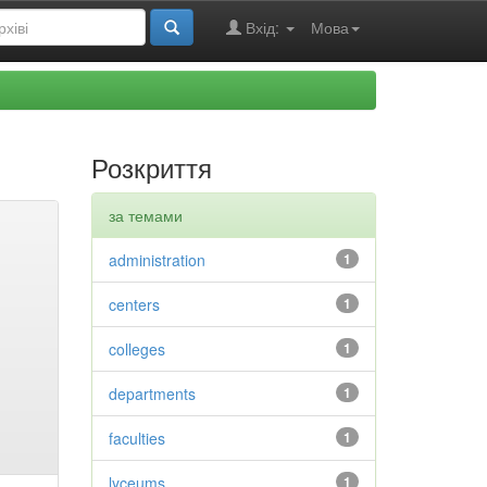
Вхід:
Мова
Розкриття
за темами
administration
1
centers
1
colleges
1
departments
1
faculties
1
lyceums
1