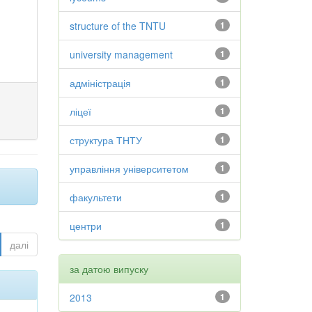
structure of the TNTU
1
university management
1
адміністрація
1
ліцеї
1
структура ТНТУ
1
управління університетом
1
факультети
1
центри
1
далі
за датою випуску
2013
1