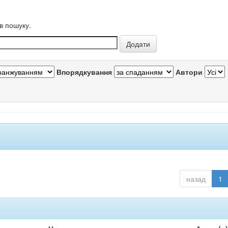
в пошуку.
Впорядкування
Автори
назад
1