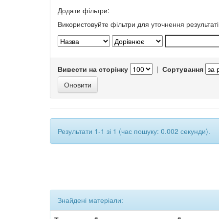
Додати фільтри:
Використовуйте фільтри для уточнення результаті
Вивести на сторінку
|
Сортування
Результати 1-1 зі 1 (час пошуку: 0.002 секунди).
Знайдені матеріали: