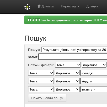
Домівка
Перегляд
Довідка
Skip
ELARTU — Інституційний репозитарій ТНТУ ім
navigation
Пошук
Пошук:
запит
Поточні фільтри:
Почати новий пошук