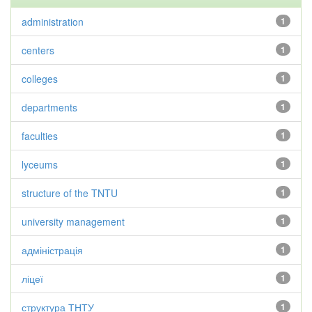
administration
1
centers
1
colleges
1
departments
1
faculties
1
lyceums
1
structure of the TNTU
1
university management
1
адміністрація
1
ліцеї
1
структура ТНТУ
1