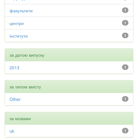
факультети
1
центри
1
інститути
1
за датою випуску
2013
1
за типом вмісту
Other
1
за мовами
uk
1