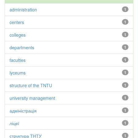
administration
1
centers
1
colleges
1
departments
1
faculties
1
lyceums
1
structure of the TNTU
1
university management
1
адміністрація
1
ліцеї
1
структура ТНТУ
1