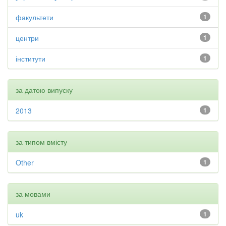
факультети
1
центри
1
інститути
1
за датою випуску
2013
1
за типом вмісту
Other
1
за мовами
uk
1