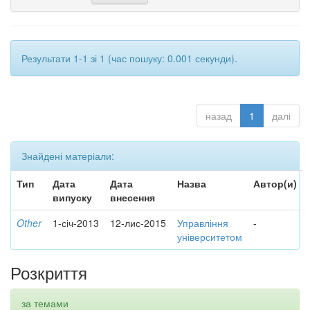
Результати 1-1 зі 1 (час пошуку: 0.001 секунди).
назад
1
далі
Знайдені матеріали:
Тип
Дата
Дата
Назва
Автор(и)
випуску
внесення
Other
1-січ-2013
12-лис-2015
Управління
-
університетом
Розкриття
за темами