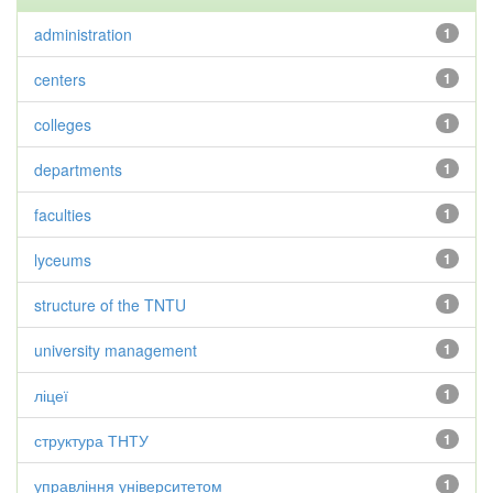
administration
1
centers
1
colleges
1
departments
1
faculties
1
lyceums
1
structure of the TNTU
1
university management
1
ліцеї
1
структура ТНТУ
1
управління університетом
1