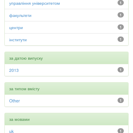
управління університетом
1
факультети
1
центри
1
інститути
1
за датою випуску
2013
1
за типом вмісту
Other
1
за мовами
uk
1