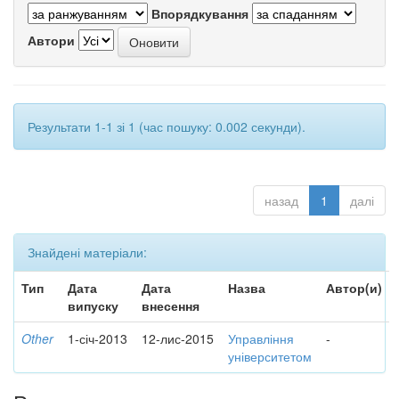
Впорядкування
Автори
Результати 1-1 зі 1 (час пошуку: 0.002 секунди).
назад
1
далі
Знайдені матеріали:
Тип
Дата
Дата
Назва
Автор(и)
випуску
внесення
Other
1-січ-2013
12-лис-2015
Управління
-
університетом