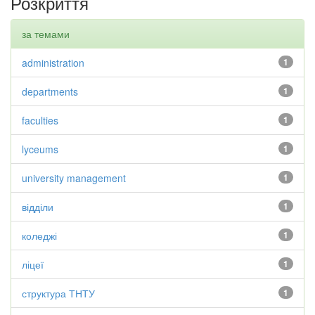
Розкриття
за темами
administration
1
departments
1
faculties
1
lyceums
1
university management
1
відділи
1
коледжі
1
ліцеї
1
структура ТНТУ
1