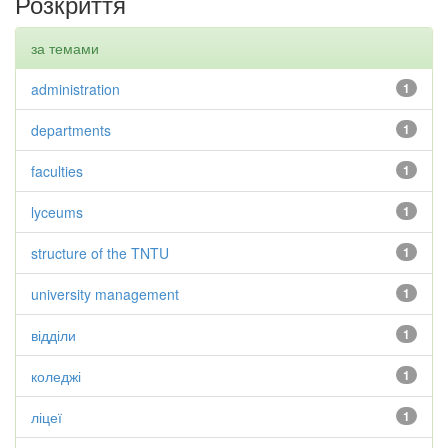
Розкриття
за темами
administration
1
departments
1
faculties
1
lyceums
1
structure of the TNTU
1
university management
1
відділи
1
коледжі
1
ліцеї
1