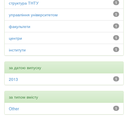
структура ТНТУ
1
управління університетом
1
факультети
1
центри
1
інститути
1
за датою випуску
2013
1
за типом вмісту
Other
1