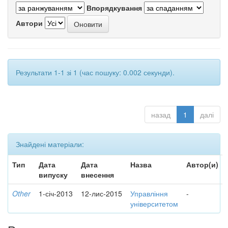
Впорядкування
Автори
Результати 1-1 зі 1 (час пошуку: 0.002 секунди).
назад
1
далі
Знайдені матеріали:
Тип
Дата
Дата
Назва
Автор(и)
випуску
внесення
Other
1-січ-2013
12-лис-2015
Управління
-
університетом