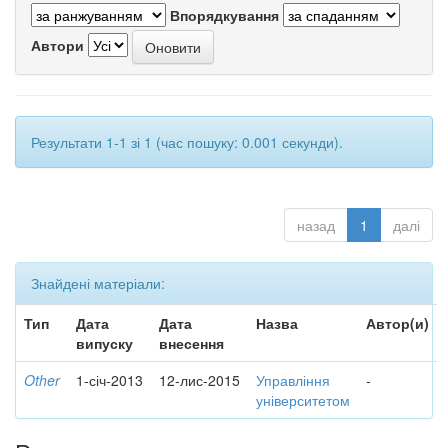
Впорядкування
Автори
Результати 1-1 зі 1 (час пошуку: 0.001 секунди).
назад
1
далі
Знайдені матеріали:
Тип
Дата
Дата
Назва
Автор(и)
випуску
внесення
Other
1-січ-2013
12-лис-2015
Управління
-
університетом