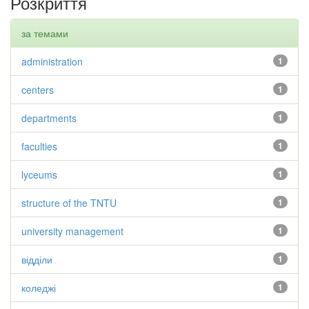
Розкриття
за темами
administration
1
centers
1
departments
1
faculties
1
lyceums
1
structure of the TNTU
1
university management
1
відділи
1
коледжі
1