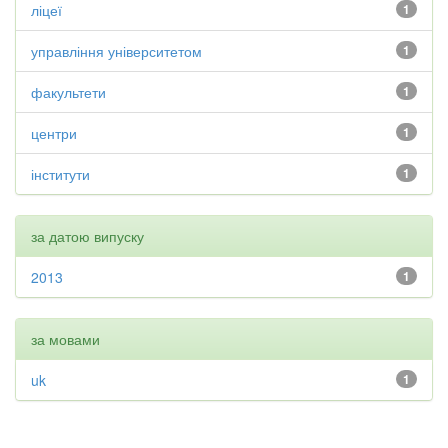
ліцеї
1
управління університетом
1
факультети
1
центри
1
інститути
1
за датою випуску
2013
1
за мовами
uk
1