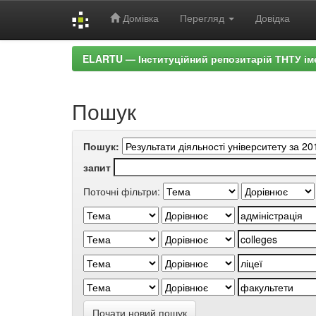
Домівка
Перегляд
Довідка
Skip
ELARTU — Інституційний репозитарій ТНТУ ім
navigation
Пошук
Пошук:
запит
Поточні фільтри:
Почати новий пошук