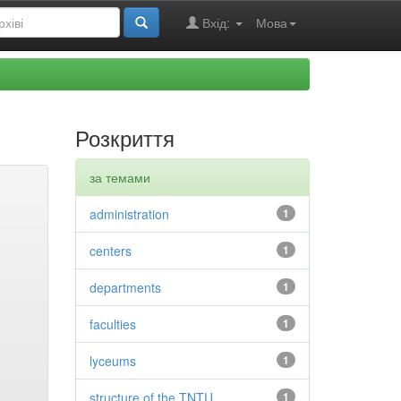
Вхід:
Мова
Розкриття
за темами
administration
1
centers
1
departments
1
faculties
1
lyceums
1
structure of the TNTU
1