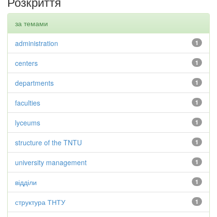
Розкриття
за темами
administration
1
centers
1
departments
1
faculties
1
lyceums
1
structure of the TNTU
1
university management
1
відділи
1
структура ТНТУ
1