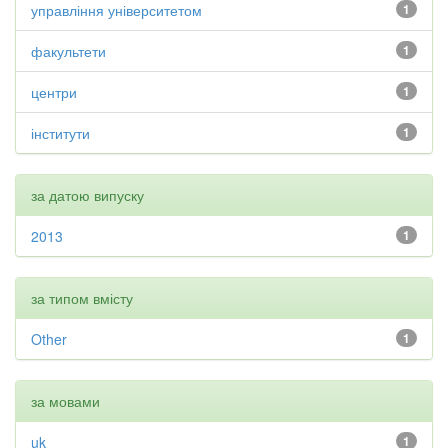
управління університетом
1
факультети
1
центри
1
інститути
1
за датою випуску
2013
1
за типом вмісту
Other
1
за мовами
uk
1