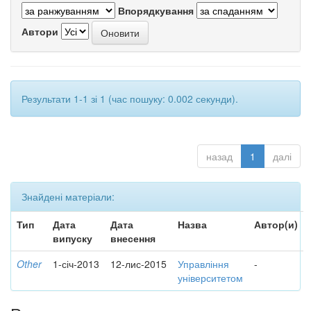
Впорядкування
Автори
Результати 1-1 зі 1 (час пошуку: 0.002 секунди).
назад
1
далі
Знайдені матеріали:
Тип
Дата
Дата
Назва
Автор(и)
випуску
внесення
Other
1-січ-2013
12-лис-2015
Управління
-
університетом