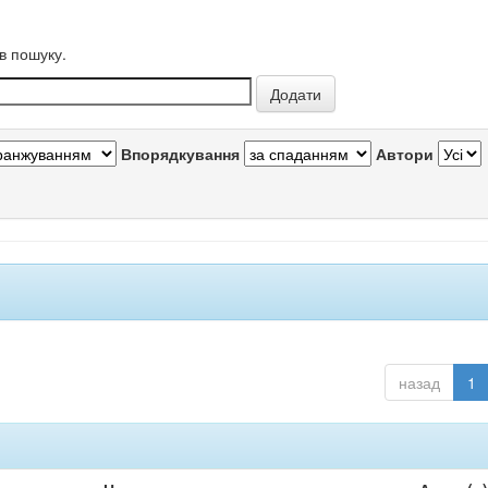
в пошуку.
Впорядкування
Автори
назад
1