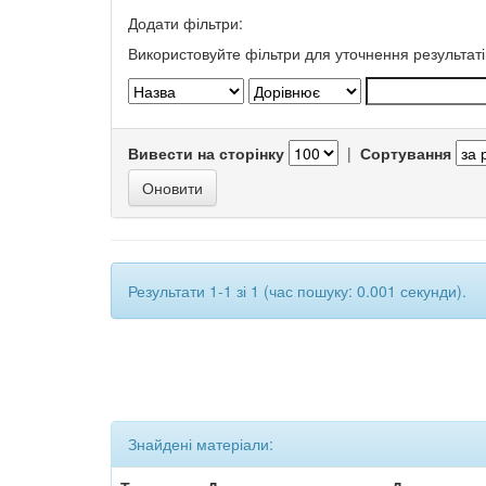
Додати фільтри:
Використовуйте фільтри для уточнення результаті
Вивести на сторінку
|
Сортування
Результати 1-1 зі 1 (час пошуку: 0.001 секунди).
Знайдені матеріали: