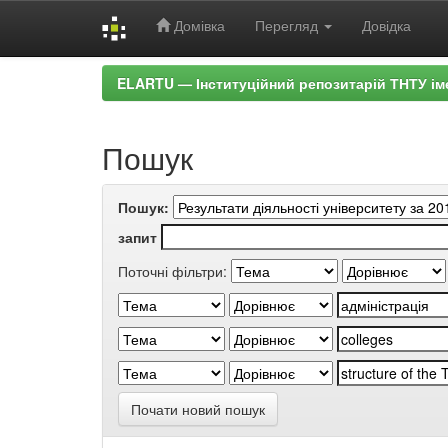
Домівка
Перегляд
Довідка
Skip
ELARTU — Інституційний репозитарій ТНТУ ім
navigation
Пошук
Пошук:
запит
Поточні фільтри:
Почати новий пошук