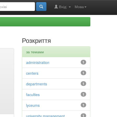
Вхід:
Мова
Розкриття
за темами
administration
1
centers
1
departments
1
faculties
1
lyceums
1
university management
1