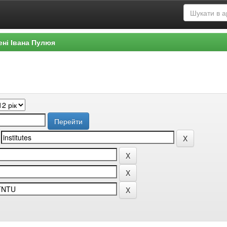
ені Івана Пулюя