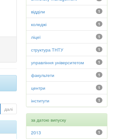
відділи
1
коледжі
1
ліцеї
1
структура ТНТУ
1
управління університетом
1
факультети
1
центри
1
інститути
1
далі
за датою випуску
2013
1