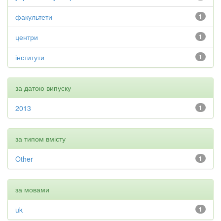
факультети
1
центри
1
інститути
1
за датою випуску
2013
1
за типом вмісту
Other
1
за мовами
uk
1