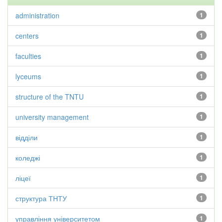
administration
1
centers
1
faculties
1
lyceums
1
structure of the TNTU
1
university management
1
відділи
1
коледжі
1
ліцеї
1
структура ТНТУ
1
управління університетом
1