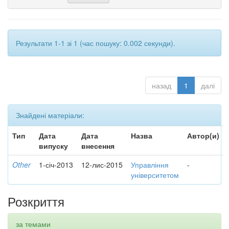
Результати 1-1 зі 1 (час пошуку: 0.002 секунди).
назад
1
далі
Знайдені матеріали:
Тип
Дата
Дата
Назва
Автор(и)
випуску
внесення
Other
1-січ-2013
12-лис-2015
Управління
-
університетом
Розкриття
за темами