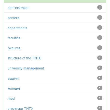
administration
1
centers
1
departments
1
faculties
1
lyceums
1
structure of the TNTU
1
university management
1
відділи
1
коледжі
1
ліцеї
1
структура ТНТУ
1