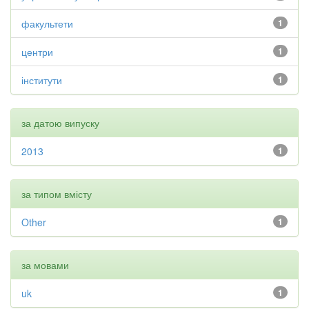
факультети
1
центри
1
інститути
1
за датою випуску
2013
1
за типом вмісту
Other
1
за мовами
uk
1