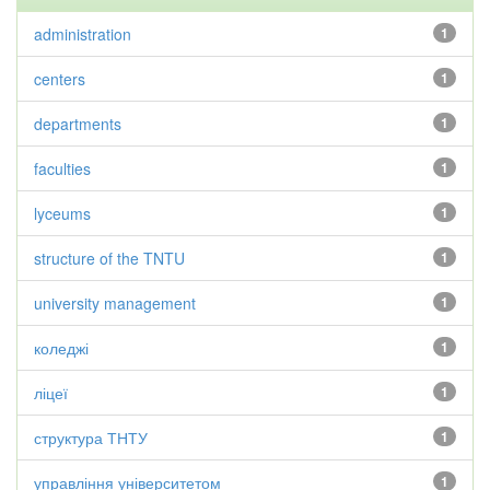
administration
1
centers
1
departments
1
faculties
1
lyceums
1
structure of the TNTU
1
university management
1
коледжі
1
ліцеї
1
структура ТНТУ
1
управління університетом
1