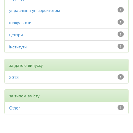
управління університетом
1
факультети
1
центри
1
інститути
1
за датою випуску
2013
1
за типом вмісту
Other
1