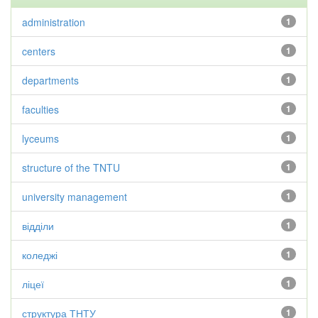
administration
1
centers
1
departments
1
faculties
1
lyceums
1
structure of the TNTU
1
university management
1
відділи
1
коледжі
1
ліцеї
1
структура ТНТУ
1