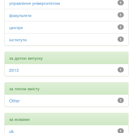
управління університетом
1
факультети
1
центри
1
інститути
1
за датою випуску
2013
1
за типом вмісту
Other
1
за мовами
uk
1