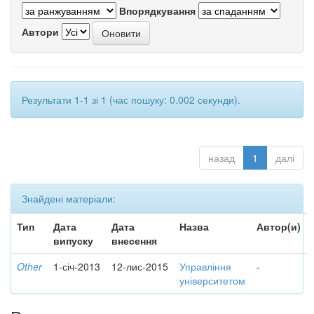
Впорядкування
Автори
Результати 1-1 зі 1 (час пошуку: 0.002 секунди).
назад
1
далі
Знайдені матеріали:
Тип
Дата
Дата
Назва
Автор(и)
випуску
внесення
Other
1-січ-2013
12-лис-2015
Управління
-
університетом