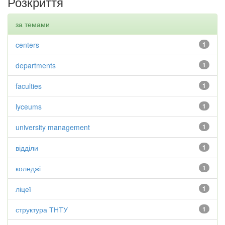
Розкриття
за темами
centers
1
departments
1
faculties
1
lyceums
1
university management
1
відділи
1
коледжі
1
ліцеї
1
структура ТНТУ
1