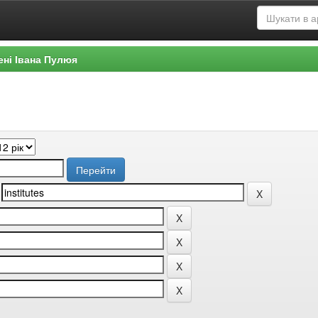
ені Івана Пулюя