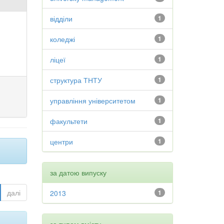
відділи
1
коледжі
1
ліцеї
1
структура ТНТУ
1
управління університетом
1
факультети
1
центри
1
за датою випуску
далі
2013
1