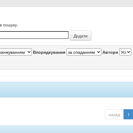
в пошуку.
Впорядкування
Автори
назад
1