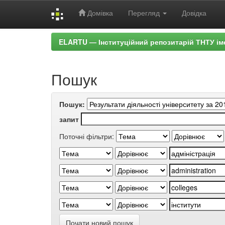
Домівка
Перегляд
Довідка
Skip
ELARTU — Інституційний репозитарій ТНТУ ім
navigation
Пошук
Пошук:
запит
Поточні фільтри:
Почати новий пошук