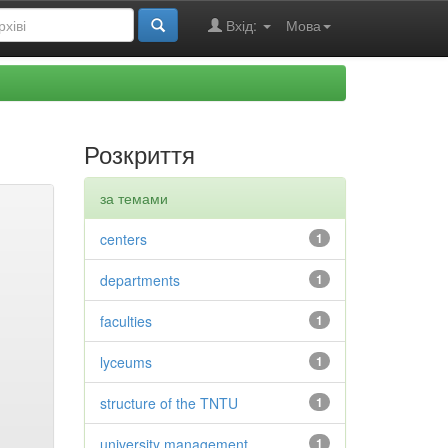
Вхід:
Мова
Розкриття
за темами
centers
1
departments
1
faculties
1
lyceums
1
structure of the TNTU
1
university management
1