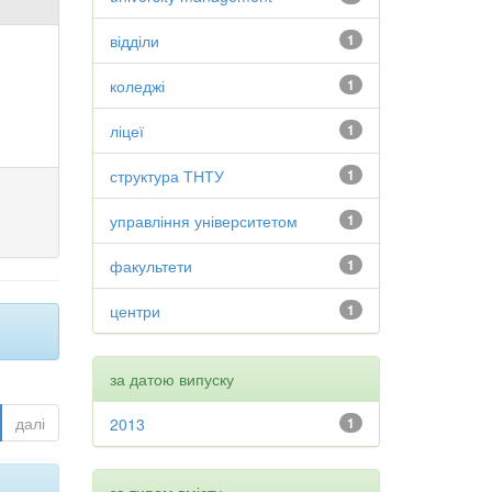
відділи
1
коледжі
1
ліцеї
1
структура ТНТУ
1
управління університетом
1
факультети
1
центри
1
за датою випуску
далі
2013
1