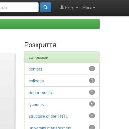
Вхід:
Мова
Розкриття
за темами
centers
1
colleges
1
departments
1
lyceums
1
structure of the TNTU
1
university management
1