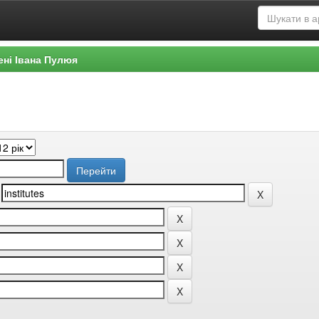
ені Івана Пулюя