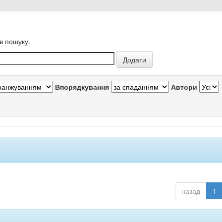
в пошуку.
Впорядкування
Автори
назад
1