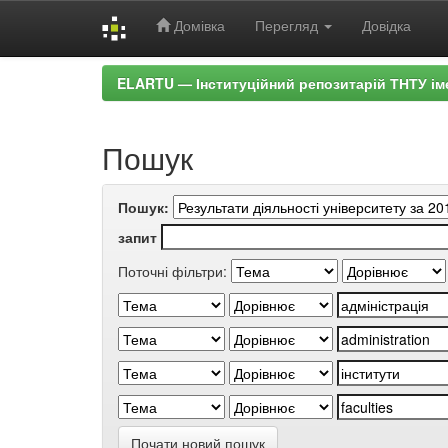
Домівка
Перегляд
Довідка
Skip
ELARTU — Інституційний репозитарій ТНТУ ім
navigation
Пошук
Пошук:
запит
Поточні фільтри:
Почати новий пошук