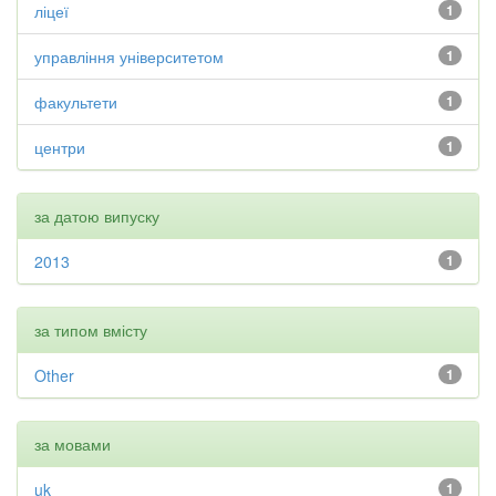
ліцеї
1
управління університетом
1
факультети
1
центри
1
за датою випуску
2013
1
за типом вмісту
Other
1
за мовами
uk
1