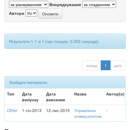
Впорядкування
Автори
Результати 1-1 зі 1 (час пошуку: 0.002 секунди).
назад
1
далі
Знайдені матеріали:
Тип
Дата
Дата
Назва
Автор(и)
випуску
внесення
Other
1-січ-2013
12-лис-2015
Управління
-
університетом