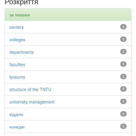
Розкриття
за темами
centers
1
colleges
1
departments
1
faculties
1
lyceums
1
structure of the TNTU
1
university management
1
відділи
1
коледжі
1