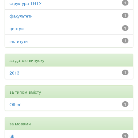
структура ТНТУ
1
факультети
1
центри
1
інститути
1
за датою випуску
2013
1
за типом вмісту
Other
1
за мовами
uk
1