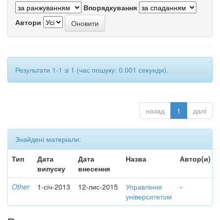
Впорядкування
Автори
Результати 1-1 зі 1 (час пошуку: 0.001 секунди).
назад
1
далі
Знайдені матеріали:
Тип
Дата
Дата
Назва
Автор(и)
випуску
внесення
Other
1-січ-2013
12-лис-2015
Управління
-
університетом