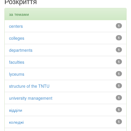
Розкриття
за темами
centers
1
colleges
1
departments
1
faculties
1
lyceums
1
structure of the TNTU
1
university management
1
відділи
1
коледжі
1