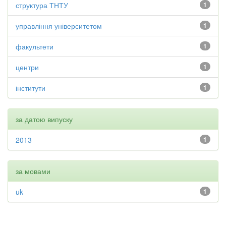
структура ТНТУ
1
управління університетом
1
факультети
1
центри
1
інститути
1
за датою випуску
2013
1
за мовами
uk
1