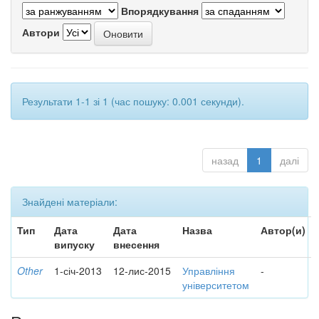
Впорядкування
Автори
Результати 1-1 зі 1 (час пошуку: 0.001 секунди).
назад
1
далі
Знайдені матеріали:
Тип
Дата
Дата
Назва
Автор(и)
випуску
внесення
Other
1-січ-2013
12-лис-2015
Управління
-
університетом