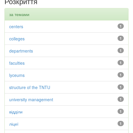
Розкриття
за темами
centers
1
colleges
1
departments
1
faculties
1
lyceums
1
structure of the TNTU
1
university management
1
відділи
1
ліцеї
1