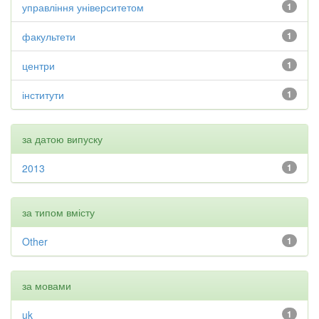
управління університетом
1
факультети
1
центри
1
інститути
1
за датою випуску
2013
1
за типом вмісту
Other
1
за мовами
uk
1