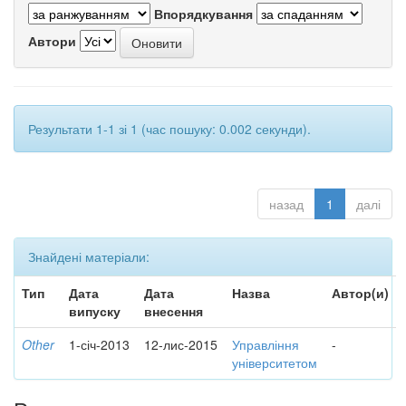
Впорядкування
Автори
Результати 1-1 зі 1 (час пошуку: 0.002 секунди).
назад
1
далі
Знайдені матеріали:
Тип
Дата
Дата
Назва
Автор(и)
випуску
внесення
Other
1-січ-2013
12-лис-2015
Управління
-
університетом